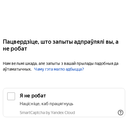
Пацвердзіце, што запыты адпраўлялі вы, а
не робат
Нам вельмі шкада, але запыты з вашай прылады падобныя да
аўтаматычных.
Чаму гэта магло адбыцца?
Я не робат
Націсніце, каб працягнуць
SmartCaptcha by Yandex Cloud