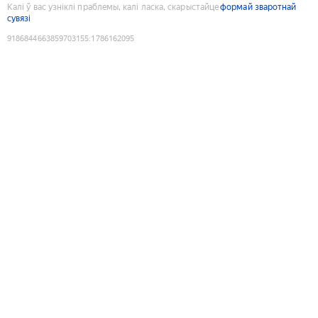
Калі ў вас узніклі праблемы, калі ласка, скарыстайце
формай зваротнай
сувязі
9186844663859703155
:
1786162095