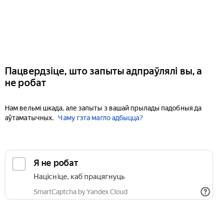
Пацвердзіце, што запыты адпраўлялі вы, а
не робат
Нам вельмі шкада, але запыты з вашай прылады падобныя да
аўтаматычных.
Чаму гэта магло адбыцца?
Я не робат
Націсніце, каб працягнуць
SmartCaptcha by Yandex Cloud