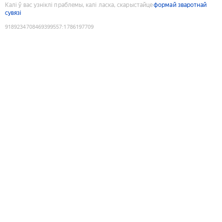
Калі ў вас узніклі праблемы, калі ласка, скарыстайце
формай зваротнай
сувязі
9189234708469399557
:
1786197709