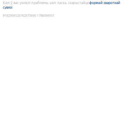
Калі ў вас узніклі праблемы, калі ласка, скарыстайце
формай зваротнай
сувязі
9182308525762573690
:
1786094501