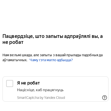
Пацвердзіце, што запыты адпраўлялі вы, а
не робат
Нам вельмі шкада, але запыты з вашай прылады падобныя да
аўтаматычных.
Чаму гэта магло адбыцца?
Я не робат
Націсніце, каб працягнуць
SmartCaptcha by Yandex Cloud