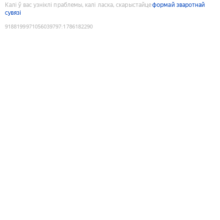
Калі ў вас узніклі праблемы, калі ласка, скарыстайце
формай зваротнай
сувязі
9188199971056039797
:
1786182290