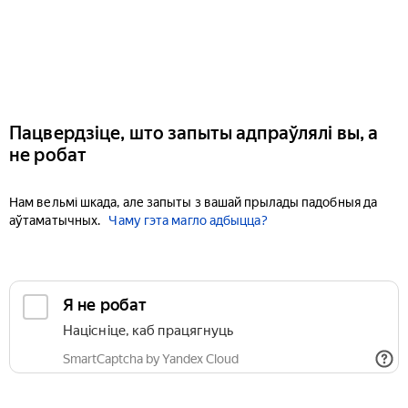
Пацвердзіце, што запыты адпраўлялі вы, а
не робат
Нам вельмі шкада, але запыты з вашай прылады падобныя да
аўтаматычных.
Чаму гэта магло адбыцца?
Я не робат
Націсніце, каб працягнуць
SmartCaptcha by Yandex Cloud