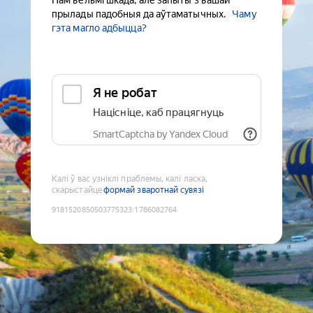
Нам вельмі шкада, але запыты з вашай
прылады падобныя да аўтаматычных.
Чаму
гэта магло адбыцца?
Я не робат
Націсніце, каб працягнуць
SmartCaptcha by Yandex Cloud
Калі ў вас узніклі праблемы, калі ласка,
скарыстайце
формай зваротнай сувязі
9181520850503775323
:
1786082764