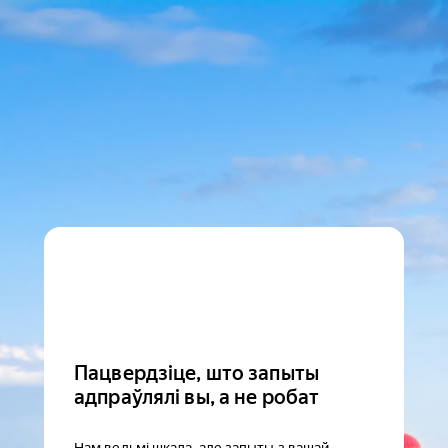
Пацвердзіце, што запыты
адпраўлялі вы, а не робат