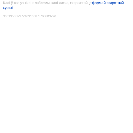
Калі ў вас узніклі праблемы, калі ласка, скарыстайце
формай зваротнай
сувязі
9181958029721891180
:
1786089278