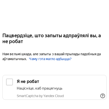
Пацвердзіце, што запыты адпраўлялі вы, а
не робат
Нам вельмі шкада, але запыты з вашай прылады падобныя да
аўтаматычных.
Чаму гэта магло адбыцца?
Я не робат
Націсніце, каб працягнуць
SmartCaptcha by Yandex Cloud