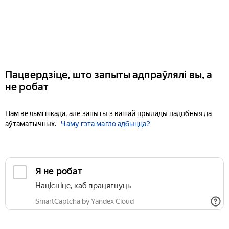
Пацвердзіце, што запыты адпраўлялі вы, а
не робат
Нам вельмі шкада, але запыты з вашай прылады падобныя да
аўтаматычных.
Чаму гэта магло адбыцца?
Я не робат
Націсніце, каб працягнуць
SmartCaptcha by Yandex Cloud