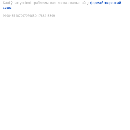
Калі ў вас узніклі праблемы, калі ласка, скарыстайце
формай зваротнай
сувязі
9190455407297079652
:
1786215899