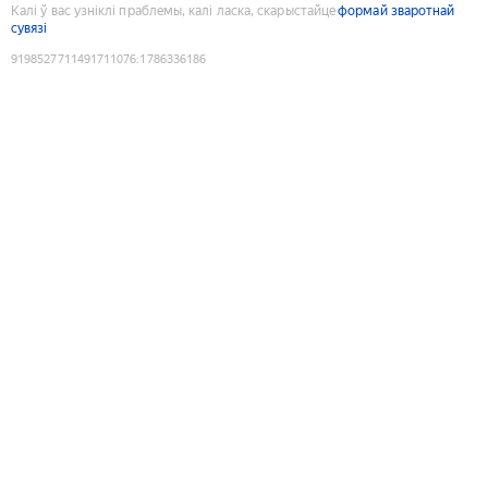
Калі ў вас узніклі праблемы, калі ласка, скарыстайце
формай зваротнай
сувязі
9198527711491711076
:
1786336186