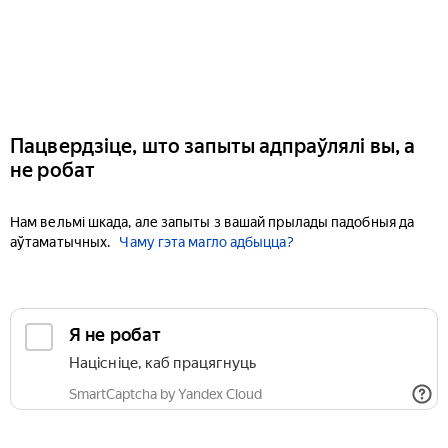
Пацвердзіце, што запыты адпраўлялі вы, а
не робат
Нам вельмі шкада, але запыты з вашай прылады падобныя да
аўтаматычных.
Чаму гэта магло адбыцца?
Я не робат
Націсніце, каб працягнуць
SmartCaptcha by Yandex Cloud