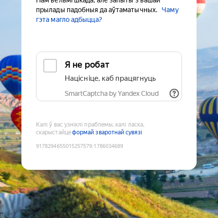
Нам вельмі шкада, але запыты з вашай
прылады падобныя да аўтаматычных.
Чаму
гэта магло адбыцца?
Я не робат
Націсніце, каб працягнуць
SmartCaptcha by Yandex Cloud
Калі ў вас узніклі праблемы, калі ласка,
скарыстайце
формай зваротнай сувязі
9178294655015257579
:
1786034689