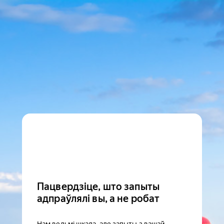
Пацвердзіце, што запыты
адпраўлялі вы, а не робат