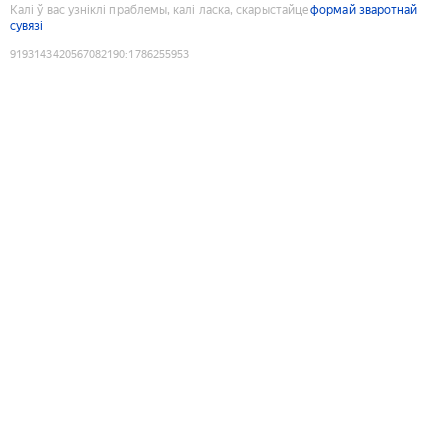
Калі ў вас узніклі праблемы, калі ласка, скарыстайце
формай зваротнай
сувязі
9193143420567082190
:
1786255953