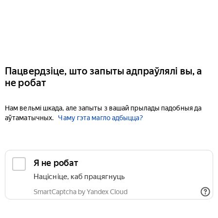
Пацвердзіце, што запыты адпраўлялі вы, а
не робат
Нам вельмі шкада, але запыты з вашай прылады падобныя да
аўтаматычных.
Чаму гэта магло адбыцца?
Я не робат
Націсніце, каб працягнуць
SmartCaptcha by Yandex Cloud