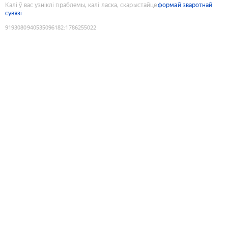
Калі ў вас узніклі праблемы, калі ласка, скарыстайце
формай зваротнай
сувязі
9193080940535096182
:
1786255022