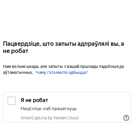
Пацвердзіце, што запыты адпраўлялі вы, а
не робат
Нам вельмі шкада, але запыты з вашай прылады падобныя да
аўтаматычных.
Чаму гэта магло адбыцца?
Я не робат
Націсніце, каб працягнуць
SmartCaptcha by Yandex Cloud