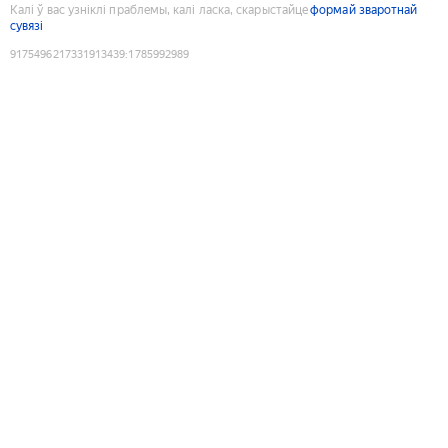
Калі ў вас узніклі праблемы, калі ласка, скарыстайце
формай зваротнай
сувязі
9175496217331913439
:
1785992989