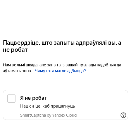
Пацвердзіце, што запыты адпраўлялі вы, а
не робат
Нам вельмі шкада, але запыты з вашай прылады падобныя да
аўтаматычных.
Чаму гэта магло адбыцца?
Я не робат
Націсніце, каб працягнуць
SmartCaptcha by Yandex Cloud