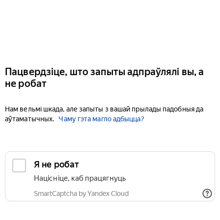
Пацвердзіце, што запыты адпраўлялі вы, а
не робат
Нам вельмі шкада, але запыты з вашай прылады падобныя да
аўтаматычных.
Чаму гэта магло адбыцца?
Я не робат
Націсніце, каб працягнуць
SmartCaptcha by Yandex Cloud