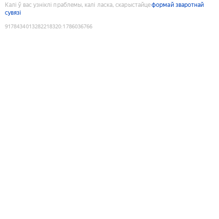
Калі ў вас узніклі праблемы, калі ласка, скарыстайце
формай зваротнай
сувязі
9178434013282218320
:
1786036766