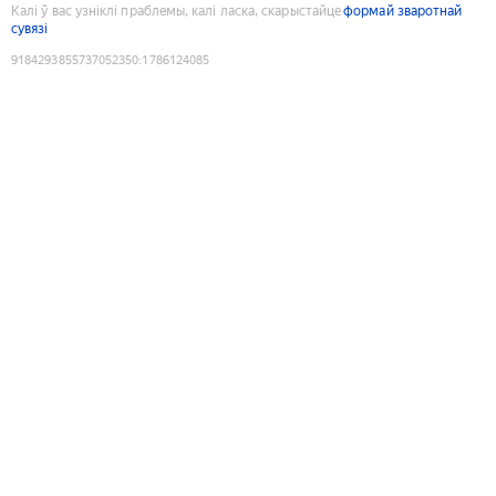
Калі ў вас узніклі праблемы, калі ласка, скарыстайце
формай зваротнай
сувязі
9184293855737052350
:
1786124085