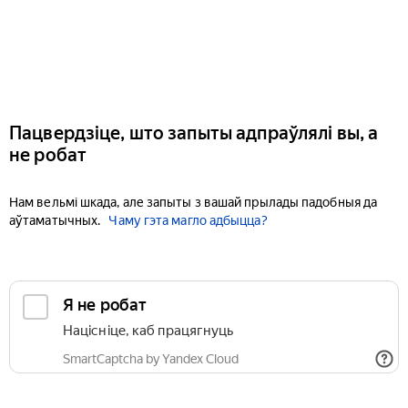
Пацвердзіце, што запыты адпраўлялі вы, а
не робат
Нам вельмі шкада, але запыты з вашай прылады падобныя да
аўтаматычных.
Чаму гэта магло адбыцца?
Я не робат
Націсніце, каб працягнуць
SmartCaptcha by Yandex Cloud