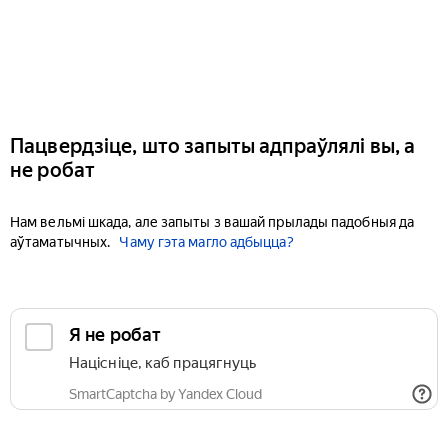
Пацвердзіце, што запыты адпраўлялі вы, а
не робат
Нам вельмі шкада, але запыты з вашай прылады падобныя да
аўтаматычных.
Чаму гэта магло адбыцца?
Я не робат
Націсніце, каб працягнуць
SmartCaptcha by Yandex Cloud