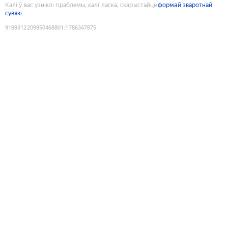
Калі ў вас узніклі праблемы, калі ласка, скарыстайце
формай зваротнай
сувязі
9199312209950468801
:
1786347875