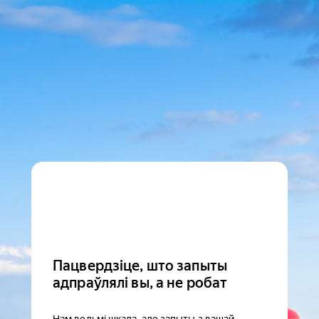
Пацвердзіце, што запыты
адпраўлялі вы, а не робат