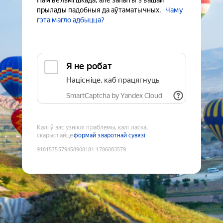
Нам вельмі шкада, але запыты з вашай
прылады падобныя да аўтаматычных.
Чаму
гэта магло адбыцца?
Я не робат
Націсніце, каб працягнуць
SmartCaptcha by Yandex Cloud
Калі ў вас узніклі праблемы, калі ласка,
скарыстайце
формай зваротнай сувязі
9181575579458908181
:
1786083579