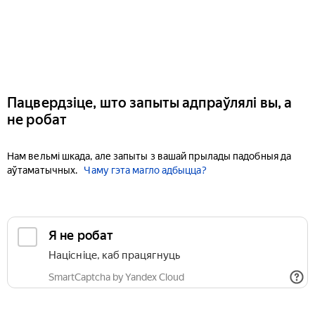
Пацвердзіце, што запыты адпраўлялі вы, а
не робат
Нам вельмі шкада, але запыты з вашай прылады падобныя да
аўтаматычных.
Чаму гэта магло адбыцца?
Я не робат
Націсніце, каб працягнуць
SmartCaptcha by Yandex Cloud