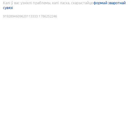
Калі ў вас узніклі праблемы, калі ласка, скарыстайце
формай зваротнай
сувязі
9192894609620113333
:
1786252246