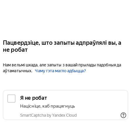
Пацвердзіце, што запыты адпраўлялі вы, а
не робат
Нам вельмі шкада, але запыты з вашай прылады падобныя да
аўтаматычных.
Чаму гэта магло адбыцца?
Я не робат
Націсніце, каб працягнуць
SmartCaptcha by Yandex Cloud