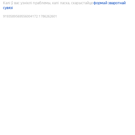
Калі ў вас узніклі праблемы, калі ласка, скарыстайце
формай зваротнай
сувязі
9193589569556004172
:
1786262601