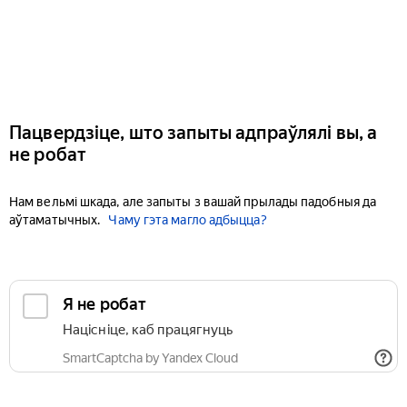
Пацвердзіце, што запыты адпраўлялі вы, а
не робат
Нам вельмі шкада, але запыты з вашай прылады падобныя да
аўтаматычных.
Чаму гэта магло адбыцца?
Я не робат
Націсніце, каб працягнуць
SmartCaptcha by Yandex Cloud