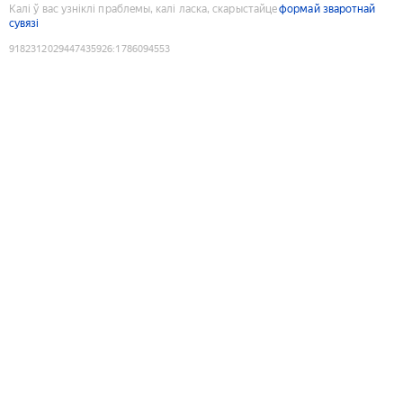
Калі ў вас узніклі праблемы, калі ласка, скарыстайце
формай зваротнай
сувязі
9182312029447435926
:
1786094553