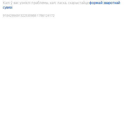
Калі ў вас узніклі праблемы, калі ласка, скарыстайце
формай зваротнай
сувязі
9184299691322530988
:
1786124172