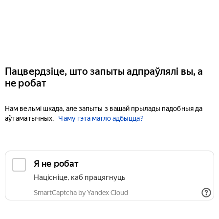
Пацвердзіце, што запыты адпраўлялі вы, а
не робат
Нам вельмі шкада, але запыты з вашай прылады падобныя да
аўтаматычных.
Чаму гэта магло адбыцца?
Я не робат
Націсніце, каб працягнуць
SmartCaptcha by Yandex Cloud