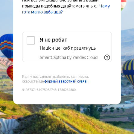
Нам вельмі шкада, але запыты з вашай
прылады падобныя да аўтаматычных.
Чаму
гэта магло адбыцца?
Я не робат
Націсніце, каб працягнуць
SmartCaptcha by Yandex Cloud
Калі ў вас узніклі праблемы, калі ласка,
скарыстайце
формай зваротнай сувязі
9193737131075082743
:
1786264800