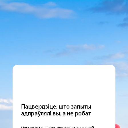
Пацвердзіце, што запыты
адпраўлялі вы, а не робат