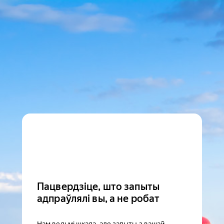
Пацвердзіце, што запыты
адпраўлялі вы, а не робат