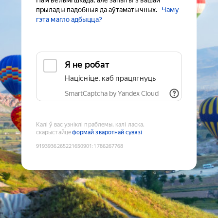
Нам вельмі шкада, але запыты з вашай
прылады падобныя да аўтаматычных.
Чаму
гэта магло адбыцца?
Я не робат
Націсніце, каб працягнуць
SmartCaptcha by Yandex Cloud
Калі ў вас узніклі праблемы, калі ласка,
скарыстайце
формай зваротнай сувязі
9193936265221650901
:
1786267768