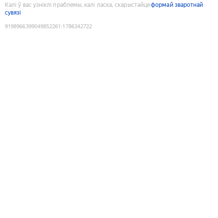
Калі ў вас узніклі праблемы, калі ласка, скарыстайце
формай зваротнай
сувязі
9198966399049852261
:
1786342722