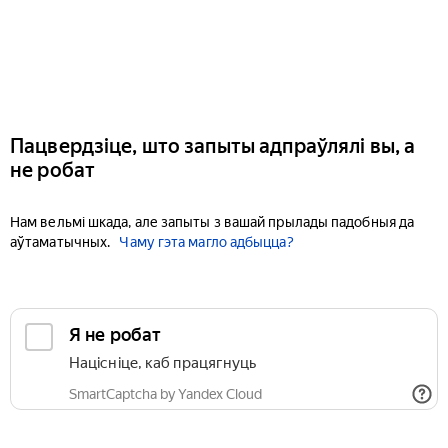
Пацвердзіце, што запыты адпраўлялі вы, а
не робат
Нам вельмі шкада, але запыты з вашай прылады падобныя да
аўтаматычных.
Чаму гэта магло адбыцца?
Я не робат
Націсніце, каб працягнуць
SmartCaptcha by Yandex Cloud