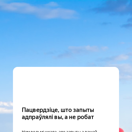
Пацвердзіце, што запыты
адпраўлялі вы, а не робат