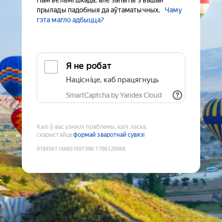
Нам вельмі шкада, але запыты з вашай
прылады падобныя да аўтаматычных.
Чаму
гэта магло адбыцца?
Я не робат
Націсніце, каб працягнуць
SmartCaptcha by Yandex Cloud
Калі ў вас узніклі праблемы, калі ласка,
скарыстайце
формай зваротнай сувязі
9184561166651691396
:
1786128068