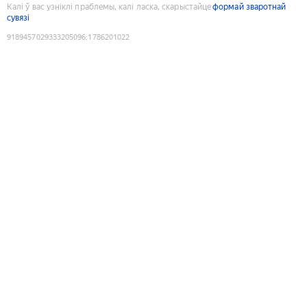
Калі ў вас узніклі праблемы, калі ласка, скарыстайце
формай зваротнай
сувязі
9189457029333205096
:
1786201022