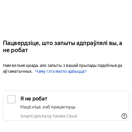
Пацвердзіце, што запыты адпраўлялі вы, а
не робат
Нам вельмі шкада, але запыты з вашай прылады падобныя да
аўтаматычных.
Чаму гэта магло адбыцца?
Я не робат
Націсніце, каб працягнуць
SmartCaptcha by Yandex Cloud