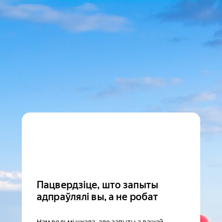
Пацвердзіце, што запыты
адпраўлялі вы, а не робат