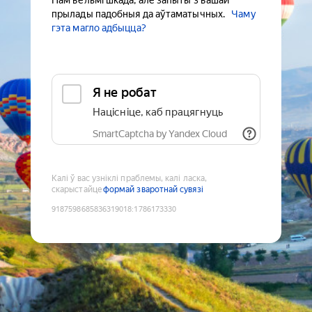
Нам вельмі шкада, але запыты з вашай
прылады падобныя да аўтаматычных.
Чаму
гэта магло адбыцца?
Я не робат
Націсніце, каб працягнуць
SmartCaptcha by Yandex Cloud
Калі ў вас узніклі праблемы, калі ласка,
скарыстайце
формай зваротнай сувязі
9187598685836319018
:
1786173330