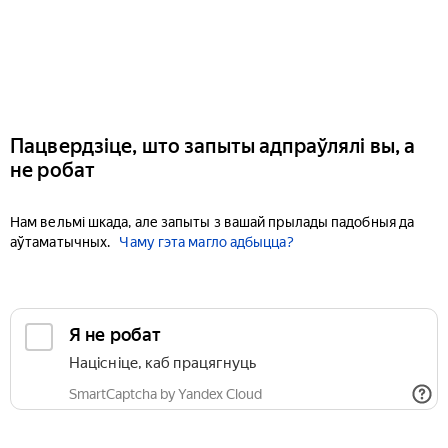
Пацвердзіце, што запыты адпраўлялі вы, а
не робат
Нам вельмі шкада, але запыты з вашай прылады падобныя да
аўтаматычных.
Чаму гэта магло адбыцца?
Я не робат
Націсніце, каб працягнуць
SmartCaptcha by Yandex Cloud