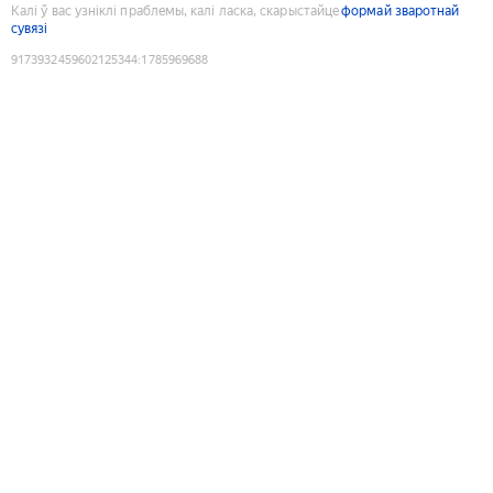
Калі ў вас узніклі праблемы, калі ласка, скарыстайце
формай зваротнай
сувязі
9173932459602125344
:
1785969688