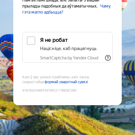
Нам вельмі шкада, але запыты з вашай
прылады падобныя да аўтаматычных.
Чаму
гэта магло адбыцца?
Я не робат
Націсніце, каб працягнуць
SmartCaptcha by Yandex Cloud
Калі ў вас узніклі праблемы, калі ласка,
скарыстайце
формай зваротнай сувязі
9181824548914474912
:
1786087289