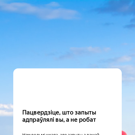
Пацвердзіце, што запыты
адпраўлялі вы, а не робат