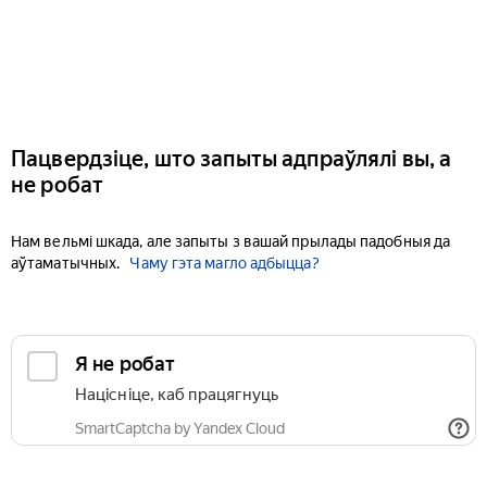
Пацвердзіце, што запыты адпраўлялі вы, а
не робат
Нам вельмі шкада, але запыты з вашай прылады падобныя да
аўтаматычных.
Чаму гэта магло адбыцца?
Я не робат
Націсніце, каб працягнуць
SmartCaptcha by Yandex Cloud