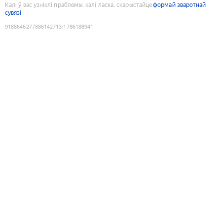
Калі ў вас узніклі праблемы, калі ласка, скарыстайце
формай зваротнай
сувязі
9188646277886142713
:
1786188941