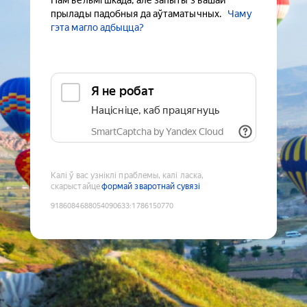
Нам вельмі шкада, але запыты з вашай
прылады падобныя да аўтаматычных.
Чаму
гэта магло адбыцца?
Я не робат
Націсніце, каб працягнуць
SmartCaptcha by Yandex Cloud
Калі ў вас узніклі праблемы, калі ласка,
скарыстайце
формай зваротнай сувязі
9186084688054090633
:
1786150770