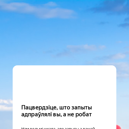
Пацвердзіце, што запыты
адпраўлялі вы, а не робат