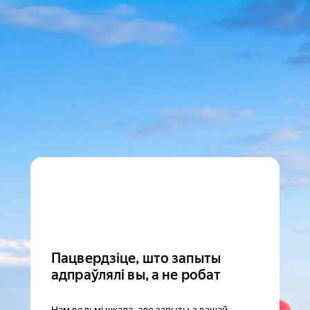
Пацвердзіце, што запыты
адпраўлялі вы, а не робат