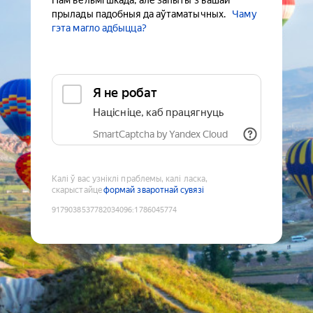
Нам вельмі шкада, але запыты з вашай
прылады падобныя да аўтаматычных.
Чаму
гэта магло адбыцца?
Я не робат
Націсніце, каб працягнуць
SmartCaptcha by Yandex Cloud
Калі ў вас узніклі праблемы, калі ласка,
скарыстайце
формай зваротнай сувязі
9179038537782034096
:
1786045774