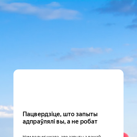
Пацвердзіце, што запыты
адпраўлялі вы, а не робат