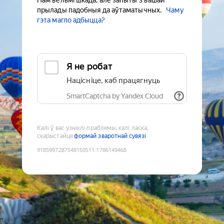
Нам вельмі шкада, але запыты з вашай
прылады падобныя да аўтаматычных.
Чаму
гэта магло адбыцца?
Я не робат
Націсніце, каб працягнуць
SmartCaptcha by Yandex Cloud
Калі ў вас узніклі праблемы, калі ласка,
скарыстайце
формай зваротнай сувязі
9185997287548150511
:
1786149468