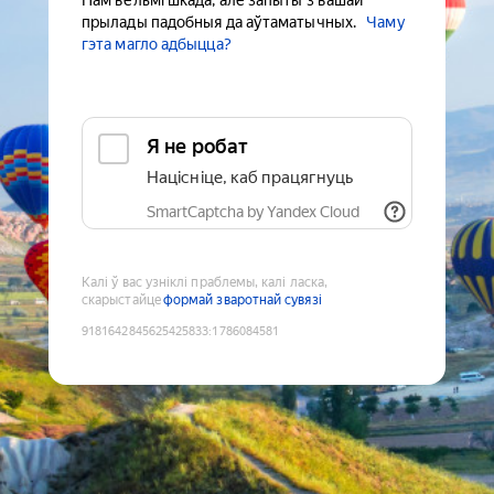
Нам вельмі шкада, але запыты з вашай
прылады падобныя да аўтаматычных.
Чаму
гэта магло адбыцца?
Я не робат
Націсніце, каб працягнуць
SmartCaptcha by Yandex Cloud
Калі ў вас узніклі праблемы, калі ласка,
скарыстайце
формай зваротнай сувязі
9181642845625425833
:
1786084581