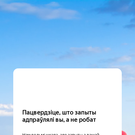
Пацвердзіце, што запыты
адпраўлялі вы, а не робат