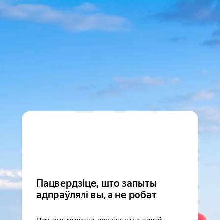
Пацвердзіце, што запыты
адпраўлялі вы, а не робат