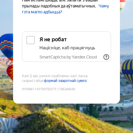
Нам вельмі шкада, але запыты з вашай
прылады падобныя да аўтаматычных.
Чаму
гэта магло адбыцца?
Я не робат
Націсніце, каб працягнуць
SmartCaptcha by Yandex Cloud
Калі ў вас узніклі праблемы, калі ласка,
скарыстайце
формай зваротнай сувязі
9193861143758792573
:
1786266648