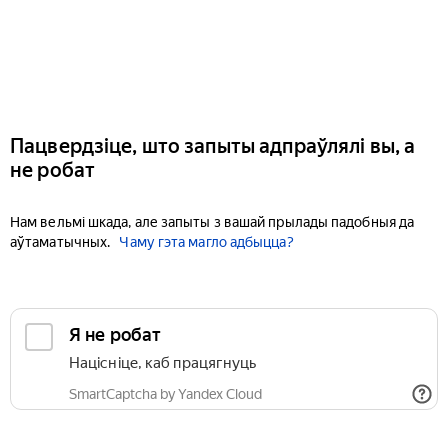
Пацвердзіце, што запыты адпраўлялі вы, а
не робат
Нам вельмі шкада, але запыты з вашай прылады падобныя да
аўтаматычных.
Чаму гэта магло адбыцца?
Я не робат
Націсніце, каб працягнуць
SmartCaptcha by Yandex Cloud