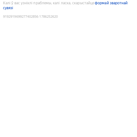
Калі ў вас узніклі праблемы, калі ласка, скарыстайце
формай зваротнай
сувязі
9192919699277402856
:
1786252620