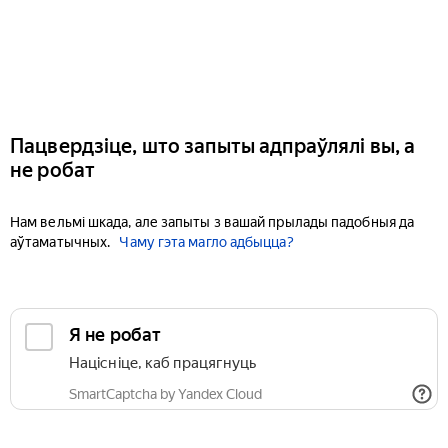
Пацвердзіце, што запыты адпраўлялі вы, а
не робат
Нам вельмі шкада, але запыты з вашай прылады падобныя да
аўтаматычных.
Чаму гэта магло адбыцца?
Я не робат
Націсніце, каб працягнуць
SmartCaptcha by Yandex Cloud