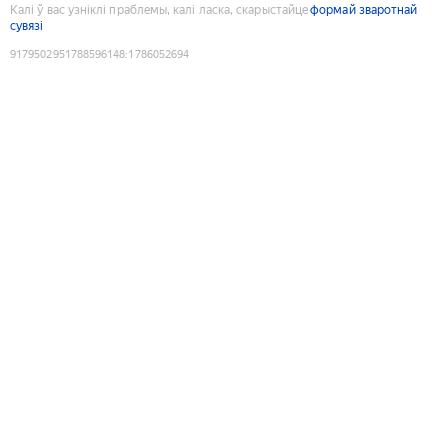
Калі ў вас узніклі праблемы, калі ласка, скарыстайце
формай зваротнай
сувязі
9179502951788596148
:
1786052694