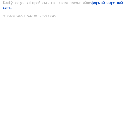
Калі ў вас узніклі праблемы, калі ласка, скарыстайце
формай зваротнай
сувязі
9175687846560744838
:
1785995845