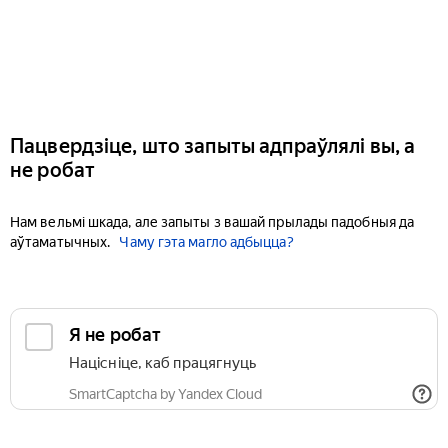
Пацвердзіце, што запыты адпраўлялі вы, а
не робат
Нам вельмі шкада, але запыты з вашай прылады падобныя да
аўтаматычных.
Чаму гэта магло адбыцца?
Я не робат
Націсніце, каб працягнуць
SmartCaptcha by Yandex Cloud