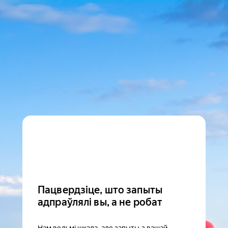
Пацвердзіце, што запыты
адпраўлялі вы, а не робат