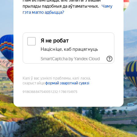
Нам вельмі шкада, але запыты з вашай
прылады падобныя да аўтаматычных.
Чаму
гэта магло адбыцца?
Я не робат
Націсніце, каб працягнуць
SmartCaptcha by Yandex Cloud
Калі ў вас узніклі праблемы, калі ласка,
скарыстайце
формай зваротнай сувязі
9186366847540051232
:
1786154975