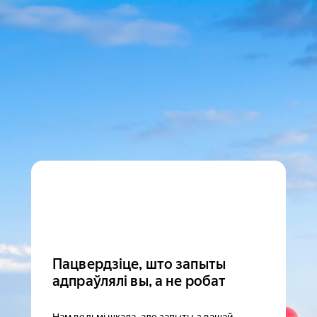
Пацвердзіце, што запыты
адпраўлялі вы, а не робат