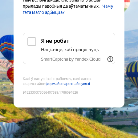
Нам вельмі шкада, але запыты з вашай
прылады падобныя да аўтаматычных.
Чаму
гэта магло адбыцца?
Я не робат
Націсніце, каб працягнуць
SmartCaptcha by Yandex Cloud
Калі ў вас узніклі праблемы, калі ласка,
скарыстайце
формай зваротнай сувязі
9182330378086407699
:
1786094826