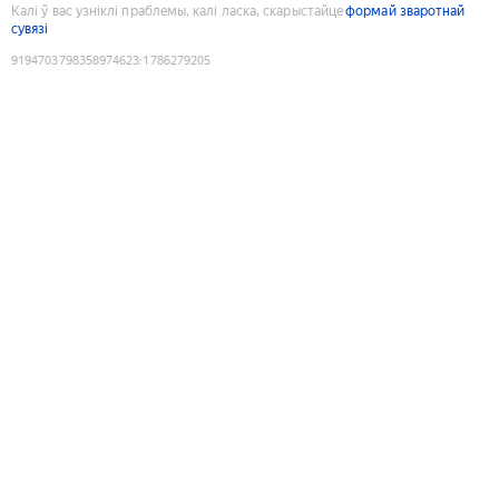
Калі ў вас узніклі праблемы, калі ласка, скарыстайце
формай зваротнай
сувязі
9194703798358974623
:
1786279205