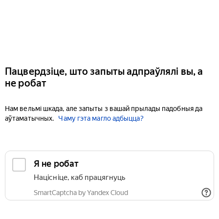
Пацвердзіце, што запыты адпраўлялі вы, а
не робат
Нам вельмі шкада, але запыты з вашай прылады падобныя да
аўтаматычных.
Чаму гэта магло адбыцца?
Я не робат
Націсніце, каб працягнуць
SmartCaptcha by Yandex Cloud