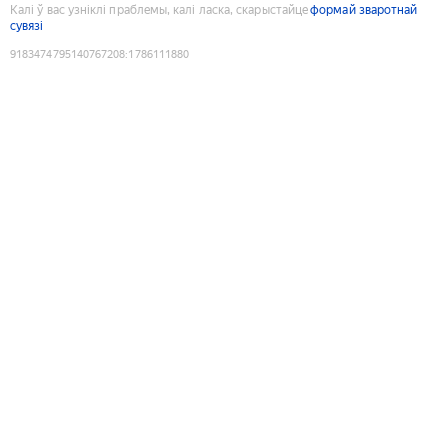
Калі ў вас узніклі праблемы, калі ласка, скарыстайце
формай зваротнай
сувязі
9183474795140767208
:
1786111880