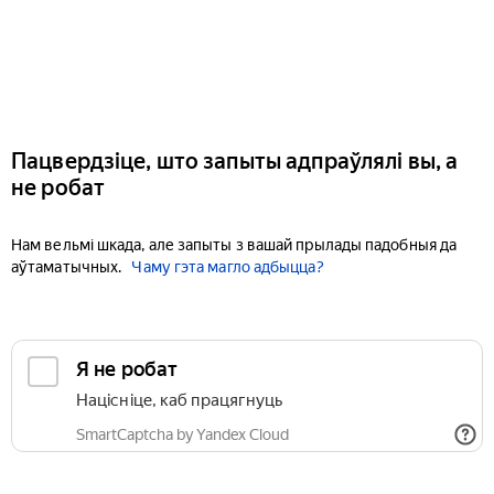
Пацвердзіце, што запыты адпраўлялі вы, а
не робат
Нам вельмі шкада, але запыты з вашай прылады падобныя да
аўтаматычных.
Чаму гэта магло адбыцца?
Я не робат
Націсніце, каб працягнуць
SmartCaptcha by Yandex Cloud