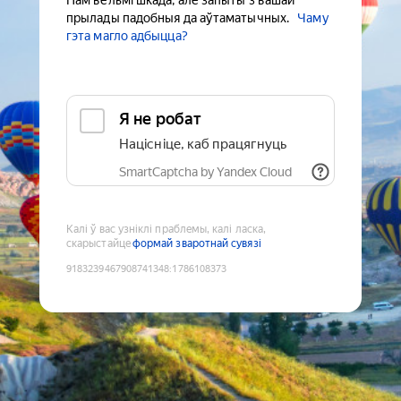
Нам вельмі шкада, але запыты з вашай
прылады падобныя да аўтаматычных.
Чаму
гэта магло адбыцца?
Я не робат
Націсніце, каб працягнуць
SmartCaptcha by Yandex Cloud
Калі ў вас узніклі праблемы, калі ласка,
скарыстайце
формай зваротнай сувязі
9183239467908741348
:
1786108373