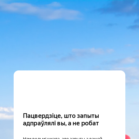
Пацвердзіце, што запыты
адпраўлялі вы, а не робат