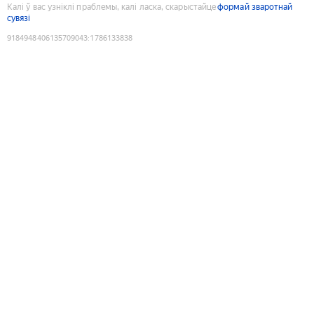
Калі ў вас узніклі праблемы, калі ласка, скарыстайце
формай зваротнай
сувязі
9184948406135709043
:
1786133838