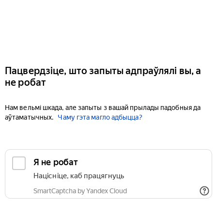
Пацвердзіце, што запыты адпраўлялі вы, а
не робат
Нам вельмі шкада, але запыты з вашай прылады падобныя да
аўтаматычных.
Чаму гэта магло адбыцца?
Я не робат
Націсніце, каб працягнуць
SmartCaptcha by Yandex Cloud