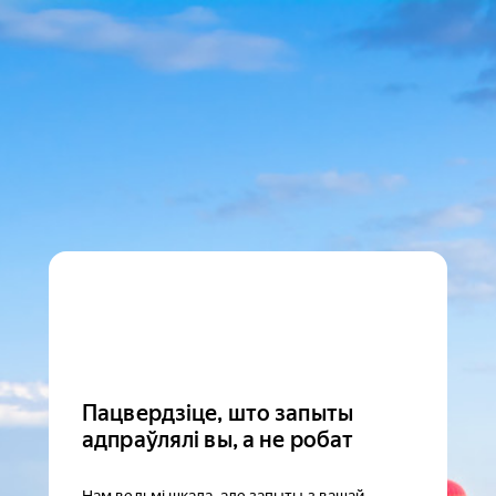
Пацвердзіце, што запыты
адпраўлялі вы, а не робат