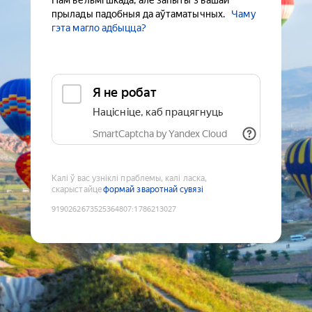
Нам вельмі шкада, але запыты з вашай
прылады падобныя да аўтаматычных.
Чаму
гэта магло адбыцца?
Я не робат
Націсніце, каб працягнуць
SmartCaptcha by Yandex Cloud
Калі ў вас узніклі праблемы, калі ласка,
скарыстайце
формай зваротнай сувязі
9190262673525364807
:
1786213027