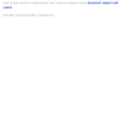
Калі ў вас узніклі праблемы, калі ласка, скарыстайце
формай зваротнай
сувязі
9181967395500244986
:
1786089418