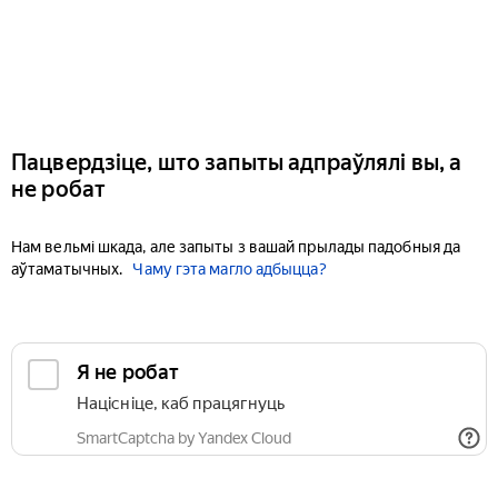
Пацвердзіце, што запыты адпраўлялі вы, а
не робат
Нам вельмі шкада, але запыты з вашай прылады падобныя да
аўтаматычных.
Чаму гэта магло адбыцца?
Я не робат
Націсніце, каб працягнуць
SmartCaptcha by Yandex Cloud