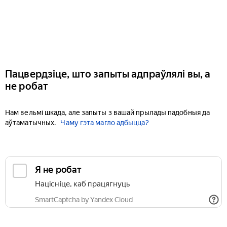
Пацвердзіце, што запыты адпраўлялі вы, а
не робат
Нам вельмі шкада, але запыты з вашай прылады падобныя да
аўтаматычных.
Чаму гэта магло адбыцца?
Я не робат
Націсніце, каб працягнуць
SmartCaptcha by Yandex Cloud