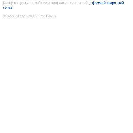
Калі ў вас узніклі праблемы, калі ласка, скарыстайце
формай зваротнай
сувязі
9186588812323520905
:
1786158282