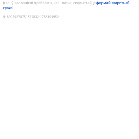
Калі ў вас узніклі праблемы, калі ласка, скарыстайце
формай зваротнай
сувязі
9189049570751874832
:
1786194950