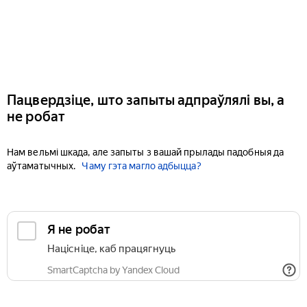
Пацвердзіце, што запыты адпраўлялі вы, а
не робат
Нам вельмі шкада, але запыты з вашай прылады падобныя да
аўтаматычных.
Чаму гэта магло адбыцца?
Я не робат
Націсніце, каб працягнуць
SmartCaptcha by Yandex Cloud