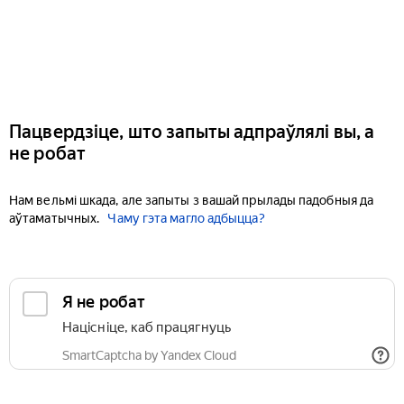
Пацвердзіце, што запыты адпраўлялі вы, а
не робат
Нам вельмі шкада, але запыты з вашай прылады падобныя да
аўтаматычных.
Чаму гэта магло адбыцца?
Я не робат
Націсніце, каб працягнуць
SmartCaptcha by Yandex Cloud