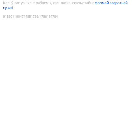
Калі ў вас узніклі праблемы, калі ласка, скарыстайце
формай зваротнай
сувязі
9185011904744851739
:
1786134784