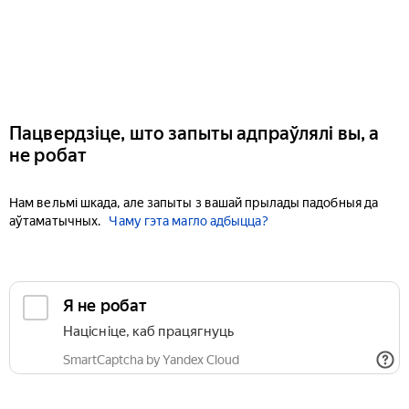
Пацвердзіце, што запыты адпраўлялі вы, а
не робат
Нам вельмі шкада, але запыты з вашай прылады падобныя да
аўтаматычных.
Чаму гэта магло адбыцца?
Я не робат
Націсніце, каб працягнуць
SmartCaptcha by Yandex Cloud