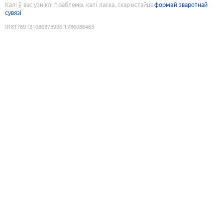
Калі ў вас узніклі праблемы, калі ласка, скарыстайце
формай зваротнай
сувязі
9181769131086373996
:
1786086463