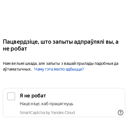
Пацвердзіце, што запыты адпраўлялі вы, а
не робат
Нам вельмі шкада, але запыты з вашай прылады падобныя да
аўтаматычных.
Чаму гэта магло адбыцца?
Я не робат
Націсніце, каб працягнуць
SmartCaptcha by Yandex Cloud