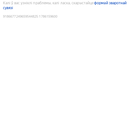
Калі ў вас узніклі праблемы, калі ласка, скарыстайце
формай зваротнай
сувязі
9186677249659544825
:
1786159600